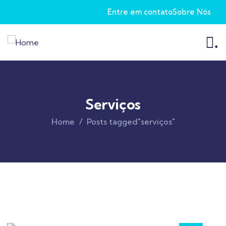
Entre em contato
Sobre Nós
.
Serviços
Home
Posts tagged"serviços"