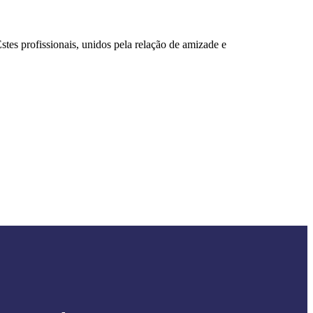
1979 - 
tes profissionais, unidos pela relação de amizade e
O cresciment
iniciais, fic
profissional