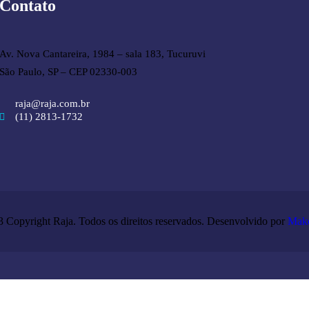
Contato
Av. Nova Cantareira, 1984 – sala 183, Tucuruvi
São Paulo, SP – CEP 02330-003
raja@raja.com.br
(11) 2813-1732
 Copyright Raja. Todos os direitos reservados. Desenvolvido por
Mak