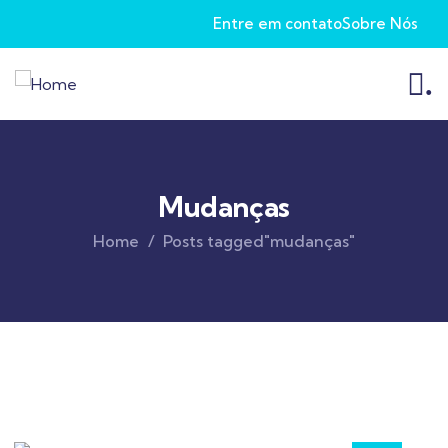
Entre em contato
Sobre Nós
.
Mudanças
Home
Posts tagged"mudanças"