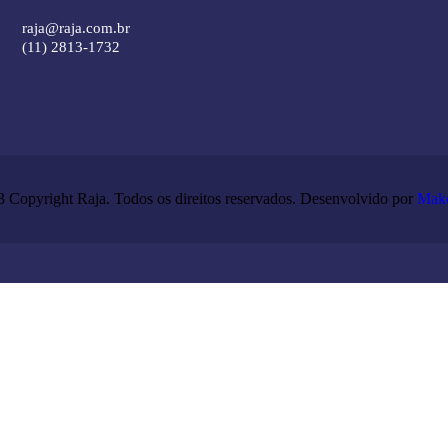
raja@raja.com.br
(11) 2813-1732
 Copyright Raja. Todos os direitos reservados. Desenvolvido por
Mak