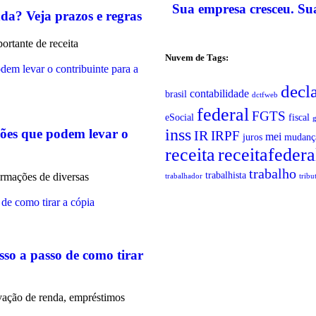
Sua empresa cresceu. Su
a? Veja prazos e regras
rtante de receita
Nuvem de Tags:
decl
contabilidade
brasil
dctfweb
federal
FGTS
eSocial
fiscal
inss
ões que podem levar o
IR
IRPF
mei
juros
mudanç
receita
receitafedera
trabalho
trabalhista
ormações de diversas
trabalhador
tribu
sso a passo de como tirar
vação de renda, empréstimos