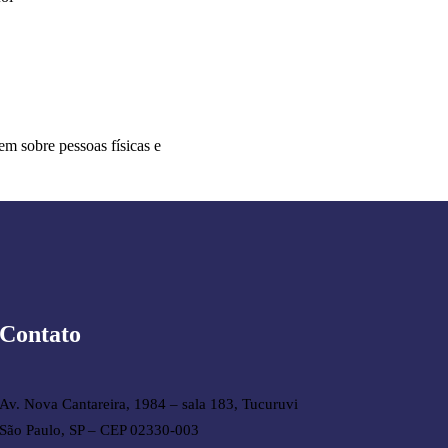
em sobre pessoas físicas e
Contato
Av. Nova Cantareira, 1984 – sala 183, Tucuruvi
São Paulo, SP – CEP 02330-003