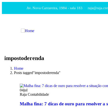
Av. Nova Cantareira, 1984 - sala 183
raja@raja.co
impostoderenda
Home
Posts tagged"impostoderenda"
04
jul
Raja Contabilidade
Malha fina: 7 dicas de ouro para resolver a 