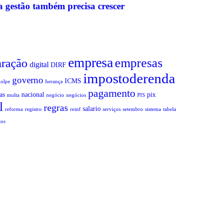
a gestão também precisa crescer
empresa
empresas
aração
digital
DIRF
impostoderenda
governo
ICMS
golpe
herança
pagamento
as
nacional
pix
multa
negócio
negócios
PIS
l
regras
salario
reforma
registro
reinf
serviços
setembro
sistema
tabela
tos