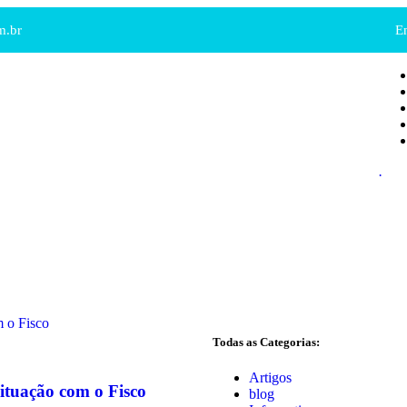
m.br
E
.
Todas as Categorias:
Artigos
situação com o Fisco
blog